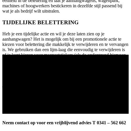
eenheid in de belettering en laat je aanhangwagens, wagenpark,
machines of hoogwerkers bestickeren in dezelfde stijl passend bij
wat je als bedrijf wilt uitstralen.
TIJDELIJKE BELETTERING
Heb je een tijdelijke actie en wil je deze laten zien op je
aanhangwagen? Het is mogelijk om bij een promotionele actie te
kiezen voor belettering die makkelijk te verwijderen en te vervangen
is. We gebruiken dan een lijm-laag die eenvoudig te verwijderen is
of je kunt kiezen voor magneetstickers (als de ondergrond hiervoor
ONTWERP EN ADVIES
geschikt is). Laat je door Calumma adviseren en we zorgen er
Het makkelijkst is om even langs te komen met de aanhanger zodat
samen voor dat jouw tijdelijke actie opvalt.
wij kunnen zien welk plaatmateriaal de aanhanger heeft. We
bespreken dan direct de mogelijkheden en gaan dan voor je
ontwerpen. Onze bestickering is duurzaam en weersbestendig zodat
je lange tijd kunt genieten van je mobiele reclame. Vakkundig en
professioneel aangebracht. Calumma verzorgt vele andere soorten
binnen- en buitenreclame. Trek bijvoorbeeld de aandacht van jouw
doelgroep met gevelreclame of fleur jouw vergaderruimte op met
een prachtige fotowand. Er is zoveel mogelijk! Neem contact met
ons op om de opties te bespreken.
Neem contact op voor een vrijblijvend advies T 0341 – 562 662