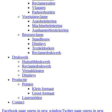
Reclamezuilen
Vlaggen
Parkeerborden
Voertuigreclame
Autobelettering
Machinebelettering
Aanhangerbestickering
Beursreclame
Standbouw
Displays
Textieldoeken
Reclamedrukwerk
Drukwerk
Huisstijldrukwerk
Reclamedrukwerk
Verpakkingen
Displays
Productie
Printen
Klein formaat
Groot formaat
Lasersnijden
Contact
Facebook page opens in new window
Twitter page opens in new