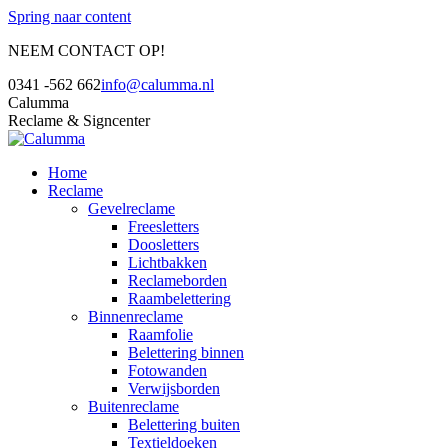
Spring naar content
NEEM CONTACT OP!
0341 -562 662
info@calumma.nl
Calumma
Reclame & Signcenter
Home
Reclame
Gevelreclame
Freesletters
Doosletters
Lichtbakken
Reclameborden
Raambelettering
Binnenreclame
Raamfolie
Belettering binnen
Fotowanden
Verwijsborden
Buitenreclame
Belettering buiten
Textieldoeken