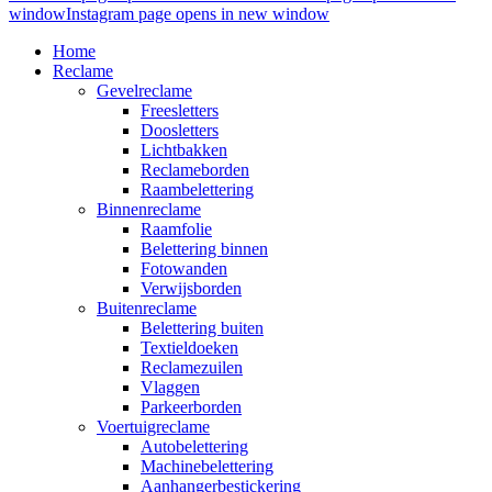
window
Instagram page opens in new window
Home
Reclame
Gevelreclame
Freesletters
Doosletters
Lichtbakken
Reclameborden
Raambelettering
Binnenreclame
Raamfolie
Belettering binnen
Fotowanden
Verwijsborden
Buitenreclame
Belettering buiten
Textieldoeken
Reclamezuilen
Vlaggen
Parkeerborden
Voertuigreclame
Autobelettering
Machinebelettering
Aanhangerbestickering