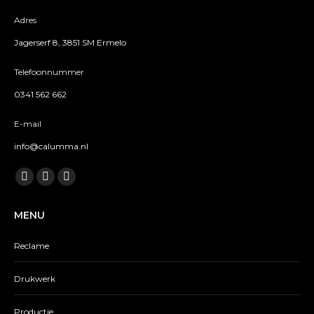
Adres
Jagerserf 8, 3851 SM Ermelo
Telefoonnummer
0341 562 662
E-mail
info@calumma.nl
Vind ons op:
Facebook
Twitter
Instagram
page
page
page
MENU
opens
opens
opens
in
in
in
Reclame
new
new
new
window
window
window
Drukwerk
Productie