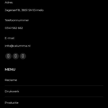
Adres
Jagerserf 8, 3851 SM Ermelo
Telefoonnummer
0341 562 662
E-mail
info@calumma.nl
Vind ons op:
Facebook
Twitter
Instagram
page
page
page
MENU
opens
opens
opens
in
in
in
Reclame
new
new
new
window
window
window
Drukwerk
Productie