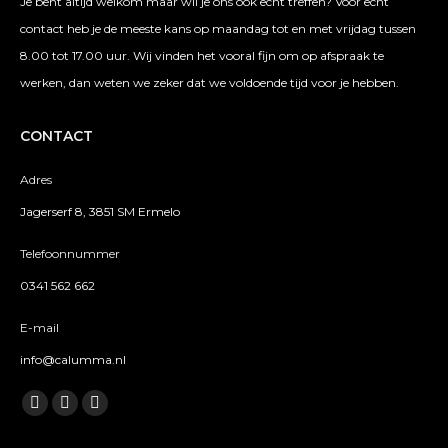
Je bent altijd welkom maar wil je ons ook echt treffen? Voor echt
contact heb je de meeste kans op maandag tot en met vrijdag tussen
8.00 tot 17.00 uur. Wij vinden het vooral fijn om op afspraak te
werken, dan weten we zeker dat we voldoende tijd voor je hebben.
CONTACT
Adres
Jagerserf 8, 3851 SM Ermelo
Telefoonnummer
0341 562 662
E-mail
info@calumma.nl
Vind ons op:
Facebook
Twitter
Instagram
page
page
page